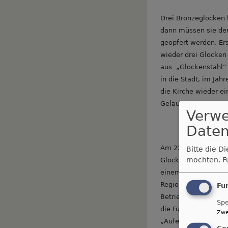
Drei Bronzeglocken 
dann müssen sie de
geopfert werden. Er
wieder drei Glocken
aus „Glockenstahl“
in die Stadt, im Jah
die Kirche wieder ei
Geläute aus Bronze.
Verw
Daten
Am 23. April 2017 w
Bitte die D
möchten.
F
Glocke der Auferste
einem Festgottesdie
Regionalbischöfin Br
Fu
Betrieb genommen. 
Spe
die Funktion der Tot
Zwe
„Auferstehungsgloc
Co