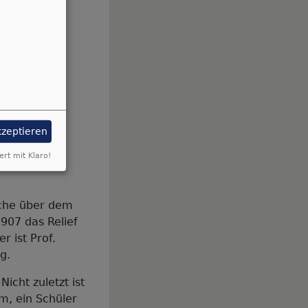
kzeptieren
ert mit Klaro!
äche über dem
1907 das Relief
r ist Prof.
g.
Nicht zuletzt ist
m, ein Schüler