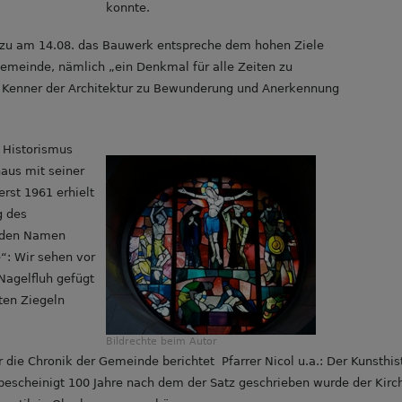
konnte.
azu am 14.08. das Bauwerk entspreche dem hohen Ziele
emeinde, nämlich „ein Denkmal für alle Zeiten zu
n Kenner der Architektur zu Bewunderung und Anerkennung
m Historismus
aus mit seiner
erst 1961 erhielt
g des
 den Namen
“: Wir sehen vor
Nagelfluh gefügt
ten Ziegeln
Bildrechte
beim Autor
ür die Chronik der Gemeinde berichtet Pfarrer Nicol u.a.: Der Kunsthis
escheinigt 100 Jahre nach dem der Satz geschrieben wurde der Kirc