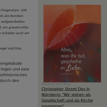
r Fliegeralam. 200
Als die Bomben
n aufgewirbelten
d, ein grauenvolles
re Schäden auch am
iegel und Glas
chengebäude
ringen und eine
nsthistorischen
 durch den
Bildrechte
beim Autor
Christopher Street Day in
Nürnberg: "Wir stehen als
Gesellschaft und als Kirche
zusammen"