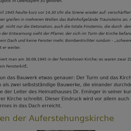
gotik in Oberbayern zu gehören.
il 1945 heulte kurz vor 14.30 Uhr die Sirene wieder auf: verschärfte
r greifen in mehreren Wellen das Bahnhofgelände Traunsteins an. 
gt nicht nur die Detonation, auch die totale Finsternis, die durch de
 der Entwarnung sieht der Pfarrer, der sich im Turm der Kirche befan
t kein Dach und keine Fenster mehr, Bombentrichter rundum - „schwe
t er weiter.
eiert man am 30.09.1945 in der fensterlosen Kirche; es waren zwar Z
t.
ein Fensterkit
nun das Bauwerk etwas genauer: Der Turm und das Kir
h als zwei selbstständige Bauwerke, die einander durchd
wie der Leiter des Heimathauses Dr. Eminger in seiner ku
r Kirche schreibt. Dieser Eindruck wird vor allem auch
urmes in das Dach erreicht.
ken der Auferstehungskirche