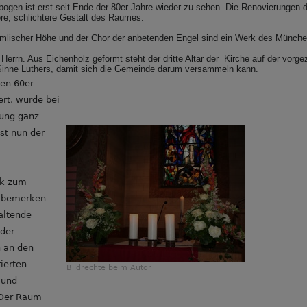
gen ist erst seit Ende der 80er Jahre wieder zu sehen. Die Renovierungen d
ere, schlichtere Gestalt des Raumes.
immlischer Höhe und der Chor der anbetenden Engel sind ein Werk des Münch
s Herrn. Aus Eichenholz geformt steht der dritte Altar der Kirche auf der vor
inne Luthers, damit sich die Gemeinde darum versammeln kann.
den 60er
ert, wurde bei
rung ganz
ist nun der
ck zum
o bemerken
altende
ader
n an den
ierten
Bildrechte
beim Autor
 und
 Der Raum