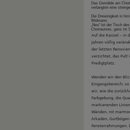
Das Gemälde am Chorbo
verlangten eine streng
Die Dreieinigkeit in h
Widmann.
„Neu“ ist der Tisch de
Chorraumes, ganz im S
Auf die Kanzel – in 
Jahren völlig veränd
der letzten Renovie
verzichtet, das Pult 
Predigtplatz.
Wenden wir den Bli
Eingangsbereich, s
wir, wie die zurückh
Farbgebung, die Qu
markierenden Linie
Wänden, rot marmor
Arkaden, Gurtbögen
Fensterrahmungen.