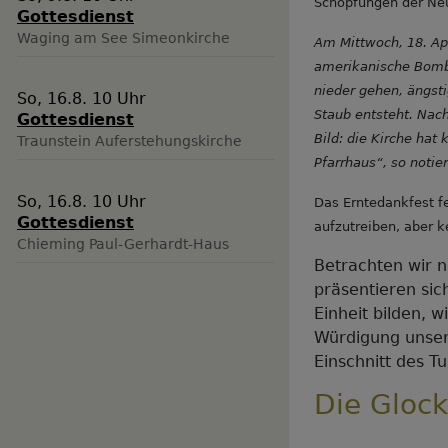
Schöpfungen der Neu
Gottesdienst
Waging am See
Simeonkirche
Am Mittwoch, 18. Apr
amerikanische Bombe
nieder gehen, ängsti
So, 16.8. 10 Uhr
Staub entsteht. Nach
Gottesdienst
Bild: die Kirche ha
Traunstein
Auferstehungskirche
Pfarrhaus“, so notier
So, 16.8. 10 Uhr
Das Erntedankfest f
Gottesdienst
aufzutreiben, aber k
Chieming
Paul-Gerhardt-Haus
Betrachten wir 
präsentieren sic
Einheit bilden, 
Würdigung unsere
Einschnitt des T
Die Gloc