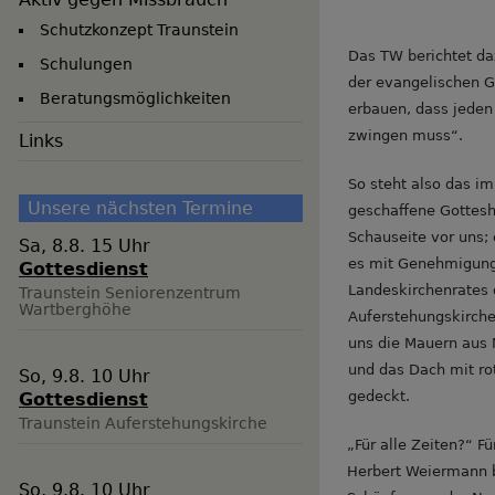
Schutzkonzept Traunstein
Das TW berichtet d
Schulungen
der evangelischen G
Beratungsmöglichkeiten
erbauen, dass jede
zwingen muss“.
Links
So steht also das i
Unsere nächsten Termine
geschaffene Gottesh
Schauseite vor uns; 
Sa, 8.8. 15 Uhr
es mit Genehmigun
Gottesdienst
Landeskirchenrates
Traunstein
Seniorenzentrum
Wartberghöhe
Auferstehungskirche
uns die Mauern aus 
und das Dach mit ro
So, 9.8. 10 Uhr
gedeckt.
Gottesdienst
Traunstein
Auferstehungskirche
„Für alle Zeiten?“ F
Herbert Weiermann b
So, 9.8. 10 Uhr