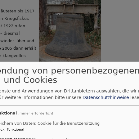
läuteten bis 1917,
m Kriegsfiskus
st 1922 rufen
 – diesmal
 wieder über und
re 2005 dann erhält
n klangvolles
endung von personenbezogene
Bildrechte
beim Autor
 und Cookies
urde die vierte
ienste und Anwendungen von Drittanbietern auswählen, die wir
ür weitere Informationen bitte unsere
Datenschutzhinweise
lese
hungskirche bei
nst mit
eit-Keßler in
nktional
(immer erforderlich)
Die Glocke trägt
ichern von Daten: Cookie für die Benutzersitzung
englocke, heißt
ck
:
Funktional
ke“ und wird
nsent Manager