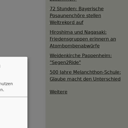
72 Stunden: Bayerische
Posaunenchöre stellen
Weltrekord auf
Hiroshima und Nagasaki:
Friedensgruppen erinnern an
Atombombenabwürfe
Weidenkirche Pappenheim:
"Segen2Ride"
n
500 Jahre Melanchthon-Schule:
Glaube macht den Unterschied
 nutzen
n.
Weitere