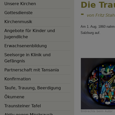
Die Tr
Unsere Kirchen
-
Gottesdienste
von Fritz Stah
Kirchenmusik
Am 1. Aug. 1860 nahm 
Angebote für Kinder und
Salzburg auf.
Jugendliche
Erwachsenenbildung
Seelsorge in Klinik und
Gefängnis
Hauptnavigation
Partnerschaft mit Tansania
Konfirmation
Taufe, Trauung, Beerdigung
Ökumene
Traunsteiner Tafel
Bildrechte
beim Autor
Aktiv gegen Missbrauch