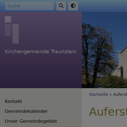
Direkt
Suche
zum
Inhalt
Kirchengemeinde Traunstein
Breadc
Startseite
Aufers
Kontakt
Aufers
Gemeindekalender
Unser Gemeindegebiet