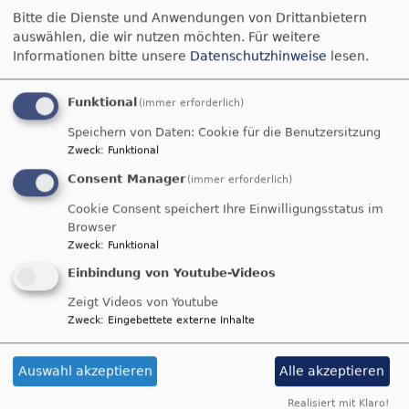
Bitte die Dienste und Anwendungen von Drittanbietern
auswählen, die wir nutzen möchten.
Für weitere
Informationen bitte unsere
Datenschutzhinweise
lesen.
Bildrechte
beim Autor
Simeonkirche in Waging am
Funktional
(immer erforderlich)
See
Speichern von Daten: Cookie für die Benutzersitzung
Zweck
:
Funktional
Consent Manager
(immer erforderlich)
Cookie Consent speichert Ihre Einwilligungsstatus im
Browser
Zweck
:
Funktional
Einbindung von Youtube-Videos
Zeigt Videos von Youtube
Zweck
:
Eingebettete externe Inhalte
Auswahl akzeptieren
Alle akzeptieren
Realisiert mit Klaro!