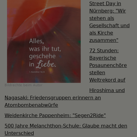
Street Day in
Nürnberg: "Wir
stehen als
Gesellschaft und
als Kirche
zusammen"
72 Stunden:
Bayerische
Posaunenchöre
stellen
Weltrekord auf
Bildrechte
beim Autor
Hiroshima und
Nagasaki: Friedensgruppen erinnern an
Atombombenabwürfe
Weidenkirche Pappenheim: "Segen2Ride"
500 Jahre Melanchthon-Schule: Glaube macht den
Unterschied