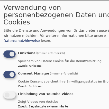
Barrieren melden:
Verwendung von
Falls Sie keine zufriedenstellende Antwort auf Ihre
personenbezogenen Daten un
Anfrage zur Barrierefreiheit erhalten, haben Sie
Cookies
die Möglichkeit, sich an die Schlichtungsstelle
nach § 16 BGG (bzw. die zuständige Stelle des
Bitte die Dienste und Anwendungen von Drittanbietern auswä
jeweiligen Bundeslandes) zu wenden.
Weitere
wir nutzen möchten.
Für weitere Informationen bitte unsere
Datenschutzhinweise
lesen.
Informationen zum Schlichtungsverfahren finden
Sie unter:
https://www.schlichtungsstelle-bgg.de
Funktional
(immer erforderlich)
Speichern von Daten: Cookie für die Benutzersitzung
Zweck
:
Funktional
Stand: 15.01.2026
Consent Manager
(immer erforderlich)
Cookie Consent speichert Ihre Einwilligungsstatus im Br
Zweck
:
Funktional
Anschrift
Einbindung von Youtube-Videos
Martin-Luther-Platz 2
Zeigt Videos von Youtube
83278 Traunstein
Zweck
:
Eingebettete externe Inhalte