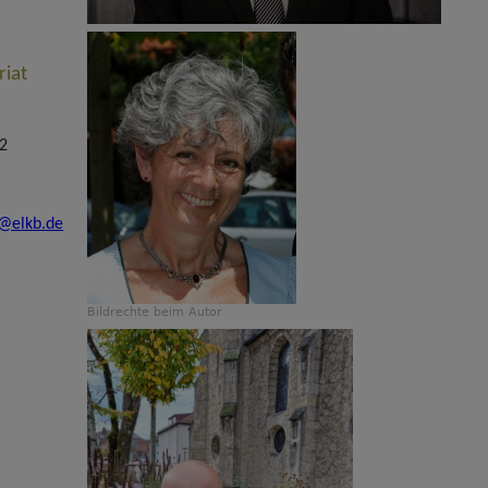
riat
 2
n@elkb.de
Bildrechte
beim Autor