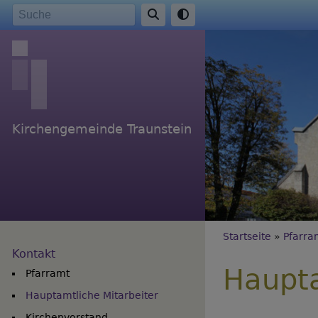
Direkt
Suche
zum
Inhalt
Kirchengemeinde Traunstein
Breadc
Startseite
Pfarra
Kontakt
Haupta
Pfarramt
Hauptamtliche Mitarbeiter
Kirchenvorstand