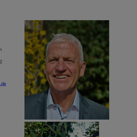
m
 2
.de