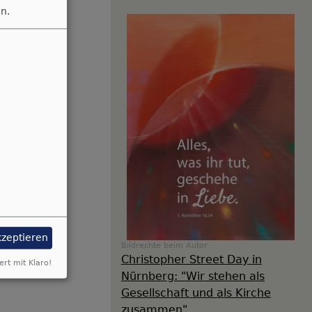
n.
kzeptieren
Bildrechte
beim Autor
Christopher Street Day in
ert mit Klaro!
Nürnberg: "Wir stehen als
Gesellschaft und als Kirche
zusammen"