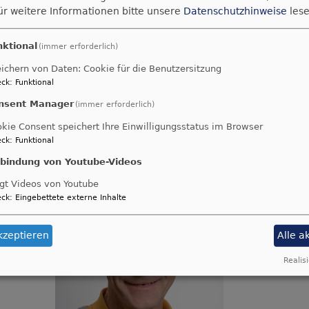
ür weitere Informationen bitte unsere
Datenschutzhinweise
lese
14
nktional
(immer erforderlich)
078
ichern von Daten: Cookie für die Benutzersitzung
ers@elkb.de
ck
:
Funktional
nsent Manager
(immer erforderlich)
kie Consent speichert Ihre Einwilligungsstatus im Browser
ck
:
Funktional
nbindung von Youtube-Videos
gt Videos von Youtube
ck
:
Eingebettete externe Inhalte
5) und
orge (0,5)
kzeptieren
Alle a
z
Realisi