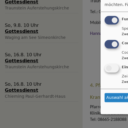
Traunstein
Gottesdienst
möchten.
F
Traunstein
Auferstehungskirche
Tel.:
0861 90 97 60 
Fu
Mobil: 0171 - 8658
So, 9.8. 10 Uhr
Spe
Gottesdienst
Hannah.vonSchroed
Zwe
Waging am See
Simeonkirche
Co
Coo
So, 16.8. 10 Uhr
Zwe
Gottesdienst
Traunstein
Auferstehungskirche
Ei
Zei
Zwe
So, 16.8. 10 Uhr
4. Pfarrstelle (0,
Gottesdienst
Chieming
Paul-Gerhardt-Haus
Krankenhausseels
Auswahl a
Pfarrer Thomas Seit
Klinikum Traunstein
Tel: 08665-2188088