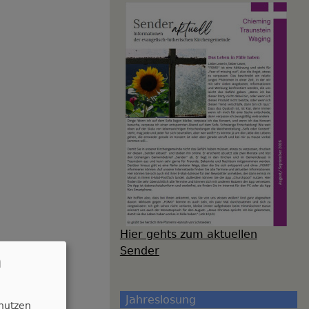
Hier gehts zum aktuellen
Sender
n
Jahreslosung
 nutzen