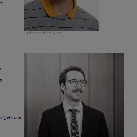
de
Bildrechte
beim Autor
er
 2
er@elkb.de