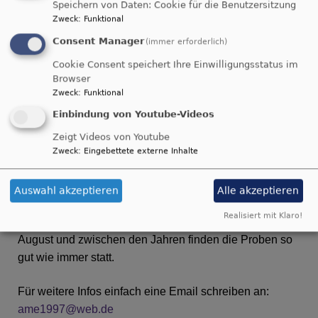
Speichern von Daten: Cookie für die Benutzersitzung
Zweck
:
Funktional
Consent Manager
(immer erforderlich)
Cookie Consent speichert Ihre Einwilligungsstatus im
Browser
Zweck
:
Funktional
Einbindung von Youtube-Videos
Zeigt Videos von Youtube
Zweck
:
Eingebettete externe Inhalte
Die Proben finden mittwochs von 19:00 Uhr bis ca.
21:00 Uhr im großen Gemeindesaal der
Auswahl akzeptieren
Alle akzeptieren
Auferstehungskirche Traunstein, (direkt hinter dem
Realisiert mit Klaro!
Kirchengebäude), Martin-Luther-Platz 4, statt. Außer im
August und zwischen den Jahren finden die Proben so
gut wie immer statt.
Für weitere Infos einfach eine Email schreiben an:
ame1997@web.de