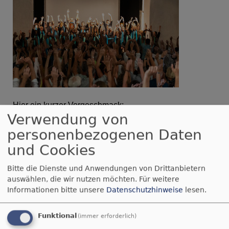
Hier ein kurzer Vorgeschmack:
Verwendung von
https://youtu.be/DT3KZQ4Yxfw?feature=shared
personenbezogenen Daten
und Cookies
https://youtu.be/HjRuTIbSf4Q?feature=shared
Bitte die Dienste und Anwendungen von Drittanbietern
https://youtu.be/9YVMtqztKt0?feature=shared
auswählen, die wir nutzen möchten.
Für weitere
Informationen bitte unsere
Datenschutzhinweise
lesen.
Funktional
(immer erforderlich)